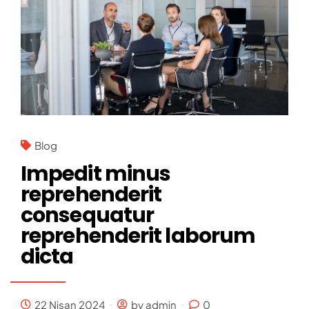
Blog
Impedit minus
reprehenderit
consequatur
reprehenderit laborum
dicta
22 Nisan 2024
by admin
0