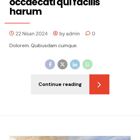
occaecati qui facilis
harum
22 Nisan 2024
by admin
0
Dolorem. Quibusdam cumque.
Continue reading