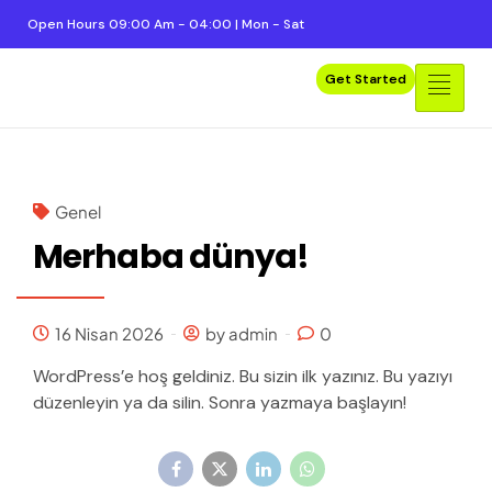
Open Hours 09:00 Am - 04:00 | Mon - Sat
Get Started
Genel
Merhaba dünya!
16 Nisan 2026
by admin
0
WordPress’e hoş geldiniz. Bu sizin ilk yazınız. Bu yazıyı
düzenleyin ya da silin. Sonra yazmaya başlayın!