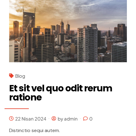
Blog
Et sit vel quo odit rerum
ratione
22 Nisan 2024
by admin
0
Distinctio sequi autem.