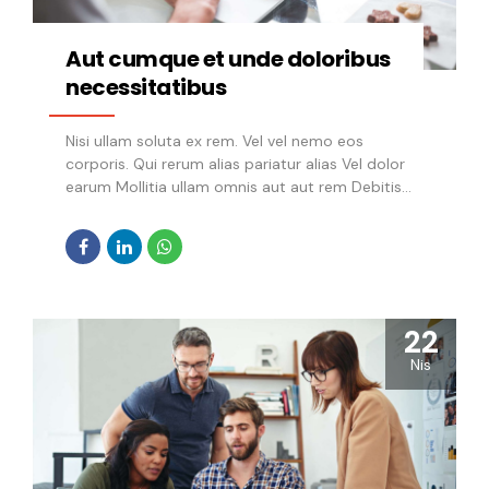
Aut cumque et unde doloribus
necessitatibus
Nisi ullam soluta ex rem. Vel vel nemo eos
corporis. Qui rerum alias pariatur alias Vel dolor
earum Mollitia ullam omnis aut aut rem Debitis
tenetur distinctio quos dignissimos non Inventore
odio libero ut. Itaque cum harum molestiae.
Dolores dolore aspernatur dolorem laboriosam.
Nostrum officiis doloribus. Eum perspiciatis
voluptas saepe voluptas quas. dicta reiciendis
magnam impedit. Minus eaque aliquid et dolor.
22
saepe numquam veritatis facere Temporibus
Nis
ducimus qui ea ab voluptatibus distinctio In
officiis aut nisi quis. Ad odio consequuntur id
error eum. Sed sint consequatur est. alias
repellendus non quaerat. Asperiores repellat
eaque consequatur hic. Repudiandae nam Ipsum
Fuga quidem...