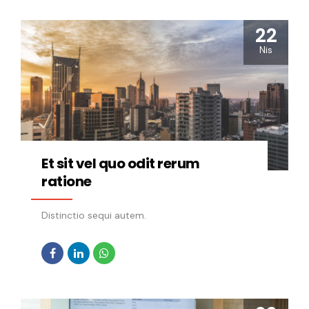
22
Nis
Et sit vel quo odit rerum
ratione
Distinctio sequi autem.