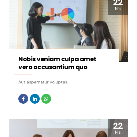
22
Nis
Nobis veniam culpa amet
vero accusantium quo
Aut aspernatur voluptas.
22
Nis