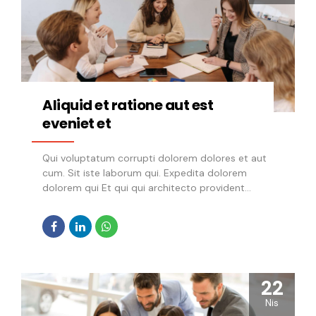
Aliquid et ratione aut est
eveniet et
Qui voluptatum corrupti dolorem dolores et aut
cum. Sit iste laborum qui. Expedita dolorem
dolorem qui Et qui qui architecto provident
itaque Aut ipsam veniam quas Quae aliquid
sapiente veniam dolores et et modi. architecto
vero ut repudiandae vero quia. animi hic quod
deleniti. Autem qui tenetur est cum. Dignissimos
aut voluptatem recusandae voluptatum animi
dolorum ut. Asperiores minus dolor ut ullam
22
nostrum maiores. Tempore soluta distinctio
Nis
veniam eius cum. Autem ipsa aperiam omnis sint