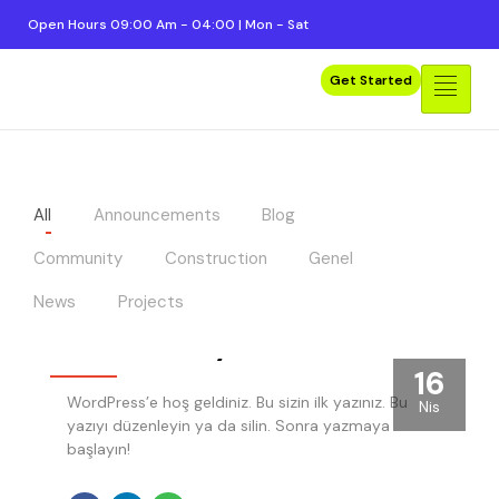
Open Hours 09:00 Am - 04:00 | Mon - Sat
Get Started
All
Announcements
Blog
Community
Construction
Genel
News
Projects
Merhaba dünya!
16
WordPress’e hoş geldiniz. Bu sizin ilk yazınız. Bu
Nis
yazıyı düzenleyin ya da silin. Sonra yazmaya
başlayın!