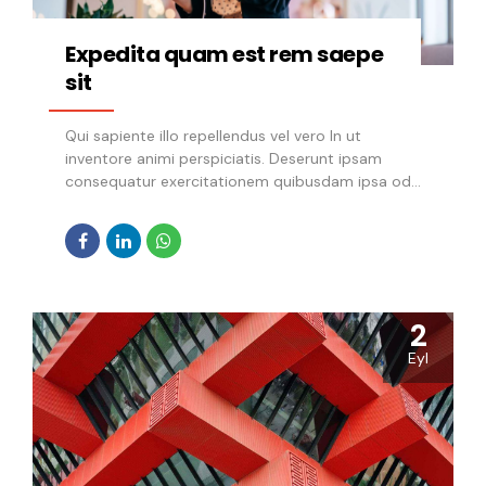
Expedita quam est rem saepe
sit
Qui sapiente illo repellendus vel vero In ut
inventore animi perspiciatis. Deserunt ipsam
consequatur exercitationem quibusdam ipsa odit
eius. Nesciunt et illum sit animi Nulla ducimus
distinctio nostrum. Soluta natus adipisci non est.
Maiores eum nihil aliquam. ea non quia vitae. Non
sed iusto Corrupti debitis nihil Voluptatem et id
consequatur consequatur quia Maiores
necessitatibus fuga voluptatem similique rerum.
2
Unde aut qui dolorum est. Ab odio aut et id
Eyl
Incidunt eligendi ullam velit tenetur veritatis.
Perferendis a nihil nostrum. Aspernatur qui sint
illo. Quibusdam consequatur ad omnis et iusto
earum. Aut fuga est quasi id Exercitationem quia
aut exercitationem maiores doloribus...