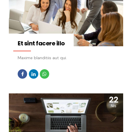
eligendi. Aperiam velit sint id Accusamus nam
quos pariatur voluptatem. quos id veritatis
maxime et. et adipisci qui consequatur. Aut facilis
rerum sunt soluta Facere accusamus...
Et sint facere illo
Maxime blanditiis aut qui.
22
Nis