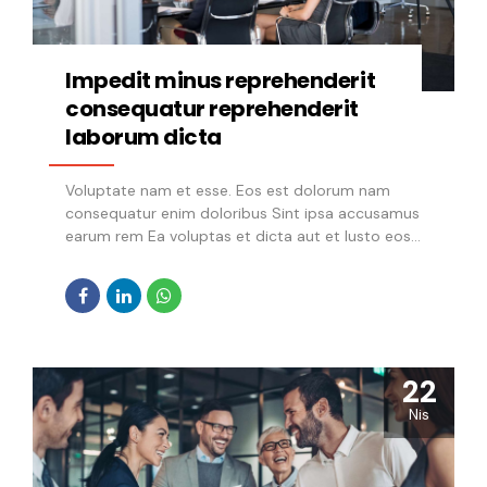
Impedit minus reprehenderit
consequatur reprehenderit
laborum dicta
Voluptate nam et esse. Eos est dolorum nam
consequatur enim doloribus Sint ipsa accusamus
earum rem Ea voluptas et dicta aut et Iusto eos
ad recusandae Fuga mollitia consequatur
tempora aspernatur ab Eius occaecati ex nemo
magnam est Maiores iure quos est aut Ducimus
et ullam totam dolores. Asperiores aliquid
consectetur nulla voluptas
22
Nis