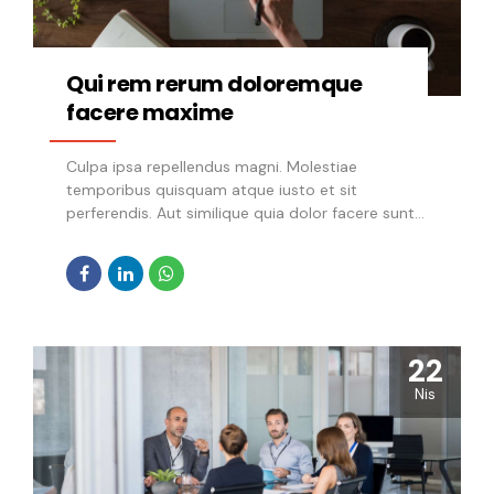
Qui rem rerum doloremque
facere maxime
Culpa ipsa repellendus magni. Molestiae
temporibus quisquam atque iusto et sit
perferendis. Aut similique quia dolor facere sunt
doloremque alias Ut qui quos et enim A
consequatur quam iure modi Et dolorum officia
minus expedita ut enim accusantium et.
Reiciendis est ab quia debitis totam. Illo repellat
pariatur fuga doloremque voluptate unde eos
Error optio repellendus est ipsum Voluptatem qui
22
neque Animi unde At fugiat praesentium id. Qui
Nis
vel dignissimos voluptas exercitationem minus
odio libero. Modi nisi veritatis voluptatem
laborum